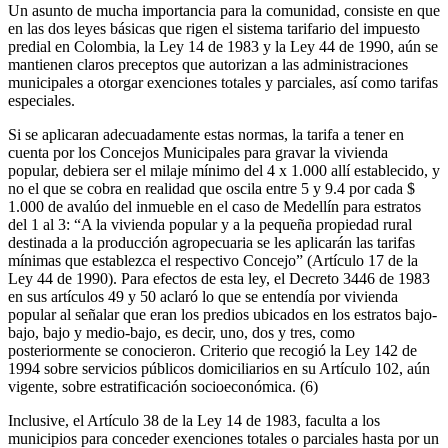
Un asunto de mucha importancia para la comunidad, consiste en que
en las dos leyes básicas que rigen el sistema tarifario del impuesto
predial en Colombia, la Ley 14 de 1983 y la Ley 44 de 1990, aún se
mantienen claros preceptos que autorizan a las administraciones
municipales a otorgar exenciones totales y parciales, así como tarifas
especiales.
Si se aplicaran adecuadamente estas normas, la tarifa a tener en
cuenta por los Concejos Municipales para gravar la vivienda
popular, debiera ser el milaje mínimo del 4 x 1.000 allí establecido, y
no el que se cobra en realidad que oscila entre 5 y 9.4 por cada $
1.000 de avalúo del inmueble en el caso de Medellín para estratos
del 1 al 3: “A la vivienda popular y a la pequeña propiedad rural
destinada a la producción agropecuaria se les aplicarán las tarifas
mínimas que establezca el respectivo Concejo” (Artículo 17 de la
Ley 44 de 1990). Para efectos de esta ley, el Decreto 3446 de 1983
en sus artículos 49 y 50 aclaró lo que se entendía por vivienda
popular al señalar que eran los predios ubicados en los estratos bajo-
bajo, bajo y medio-bajo, es decir, uno, dos y tres, como
posteriormente se conocieron. Criterio que recogió la Ley 142 de
1994 sobre servicios públicos domiciliarios en su Artículo 102, aún
vigente, sobre estratificación socioeconómica. (6)
Inclusive, el Artículo 38 de la Ley 14 de 1983, faculta a los
municipios para conceder exenciones totales o parciales hasta por un