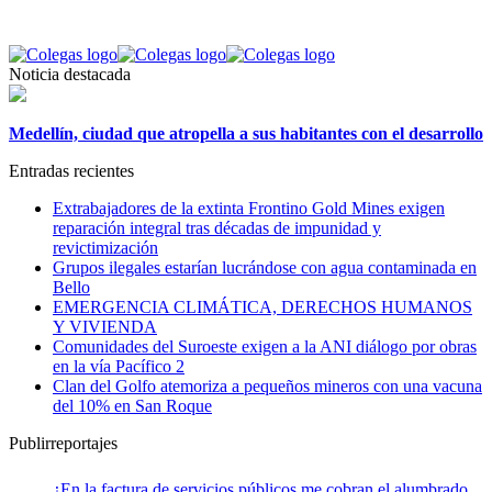
Noticia destacada
Medellín, ciudad que atropella a sus habitantes con el desarrollo
Entradas recientes
Extrabajadores de la extinta Frontino Gold Mines exigen
reparación integral tras décadas de impunidad y
revictimización
Grupos ilegales estarían lucrándose con agua contaminada en
Bello
EMERGENCIA CLIMÁTICA, DERECHOS HUMANOS
Y VIVIENDA
Comunidades del Suroeste exigen a la ANI diálogo por obras
en la vía Pacífico 2
Clan del Golfo atemoriza a pequeños mineros con una vacuna
del 10% en San Roque
Publirreportajes
¿En la factura de servicios públicos me cobran el alumbrado