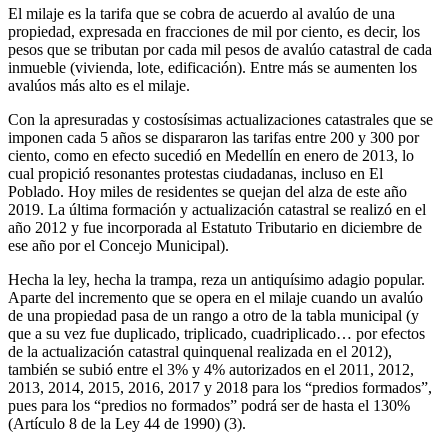
El milaje es la tarifa que se cobra de acuerdo al avalúo de una
propiedad, expresada en fracciones de mil por ciento, es decir, los
pesos que se tributan por cada mil pesos de avalúo catastral de cada
inmueble (vivienda, lote, edificación). Entre más se aumenten los
avalúos más alto es el milaje.
Con la apresuradas y costosísimas actualizaciones catastrales que se
imponen cada 5 años se dispararon las tarifas entre 200 y 300 por
ciento, como en efecto sucedió en Medellín en enero de 2013, lo
cual propició resonantes protestas ciudadanas, incluso en El
Poblado. Hoy miles de residentes se quejan del alza de este año
2019. La última formación y actualización catastral se realizó en el
año 2012 y fue incorporada al Estatuto Tributario en diciembre de
ese año por el Concejo Municipal).
Hecha la ley, hecha la trampa, reza un antiquísimo adagio popular.
Aparte del incremento que se opera en el milaje cuando un avalúo
de una propiedad pasa de un rango a otro de la tabla municipal (y
que a su vez fue duplicado, triplicado, cuadriplicado… por efectos
de la actualización catastral quinquenal realizada en el 2012),
también se subió entre el 3% y 4% autorizados en el 2011, 2012,
2013, 2014, 2015, 2016, 2017 y 2018 para los “predios formados”,
pues para los “predios no formados” podrá ser de hasta el 130%
(Artículo 8 de la Ley 44 de 1990) (3).