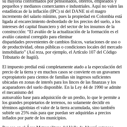
su mayoría conformados por pensionados, obreros, empleados y
pequeños y medianos comerciantes e industriales. Aquí no valen las
estadísticas de la inflación (IPC) ni del DANE ni el magro
incremento del salario mínimo, pues la propiedad en Colombia está
ligada al encarecimiento desbordado de los precios del suelo, a los
intereses del capital financiero y del sector de los insumos de la
construcción: “El avalúo de la actualización de la formación es el
avalúo catastral corregido para eliminar
disparidades provenientes de cambios físicos, variaciones de uso o
de productividad, obras públicas o condiciones locales del mercado
inmobiliario” (Así reza, por ejemplo, el Artículo 107 del Código
Tributario de Itagüí).
El impuesto predial está completamente atado a la especulación del
precio de la tierra y en muchos casos se convierte en un gravamen
expropiatorio para cientos de familias sin ingresos suficientes
ubicadas en zonas de interés para los linces de las finanzas y los
acaparadores del suelo disponible. En la Ley 44 de 1990 se admite
el mecanismo del
autoavalúo base para adquisición de un predio, lo que le permite a
los grandes propietarios de terrenos, no solamente decidir en
términos agiotistas el valor de la tierra acumulada, sino también
subirle un 25% más para que puedan ser adquiridas a precios
inflados por parte de los municipios.