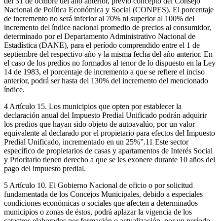
del 31 de octubre del año anterior, previo concepto del Consejo
Nacional de Política Económica y Social (CONPES). El porcentaje
de incremento no será inferior al 70% ni superior al 100% del
incremento del índice nacional promedio de precios al consumidor,
determinado por el Departamento Administrativo Nacional de
Estadística (DANE), para el período comprendido entre el 1 de
septiembre del respectivo año y la misma fecha del año anterior. En
el caso de los predios no formados al tenor de lo dispuesto en la Ley
14 de 1983, el porcentaje de incremento a que se refiere el inciso
anterior, podrá ser hasta del 130% del incremento del mencionado
índice.
4 Artículo 15. Los municipios que opten por establecer la
declaración anual del Impuesto Predial Unificado podrán adquirir
los predios que hayan sido objeto de autoavalúo, por un valor
equivalente al declarado por el propietario para efectos del Impuesto
Predial Unificado, incrementado en un 25%”.11 Este sector
específico de propietarios de casas y apartamentos de Interés Social
y Prioritario tienen derecho a que se les exonere durante 10 años del
pago del impuesto predial.
5 Artículo 10. El Gobierno Nacional de oficio o por solicitud
fundamentada de los Concejos Municipales, debido a especiales
condiciones económicas o sociales que afecten a determinados
municipios o zonas de éstos, podrá aplazar la vigencia de los
catastros elaborados por formación o actualización, por un período