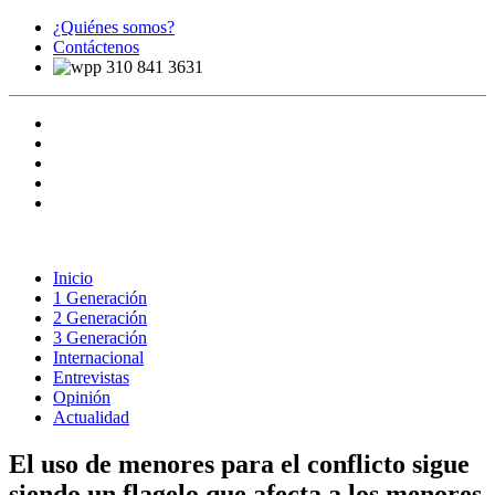
¿Quiénes somos?
Contáctenos
310 841 3631
Inicio
1 Generación
2 Generación
3 Generación
Internacional
Entrevistas
Opinión
Actualidad
El uso de menores para el conflicto sigue
siendo un flagelo que afecta a los menores