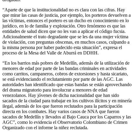
“Aparte de que la institucionalidad no es clara con las cifras. Hay
que mirar las casas de justicia, por ejemplo, los porteros devuelven a
las víctimas, entonces el portero es un ducho en conocimiento en lo
jurídico, en lo de familia y explotación. Otro fenómeno es que las
entidades de salud dicen que no les van a aplicar el código fucsia.
Adicionalmente el trato degradante que se les da una mujer víctima
de violación, con preguntas obscenas, en muchos casos, culpando a
la misma persona por haber padecido esta situación”, expresa el
proceso de la Mesa del Valle de Aburrá en DDHH.
“En los barrios más pobres de Medellín, además de la utilización de
menores de edad por parte de las bandas criminales en actividades
como carritos, campaneros, cobros de extorsiones y hasta sicariato,
se está evidenciando el reclutamiento por parte de las AGC. Las
autoridades han identificado que estas bandas se están aprovechando
del drama migratorio para involucrar a menores de edad
venezolanos. Hay jóvenes de dicha nacionalidad que han sido
sacados de la ciudad para trabajar en los cultivos ilícitos y en minería
ilegal, además de los que fueron reclutados para la participación
directa en los combates. Hay varios casos de NNA que fueron
sacados de Medellín y llevados al Bajo Cauca por los Caparros y las
AGC”, como lo evidencia el Observatorio Colombiano de Crimen
Organizado con el informe la niñez reclutada.