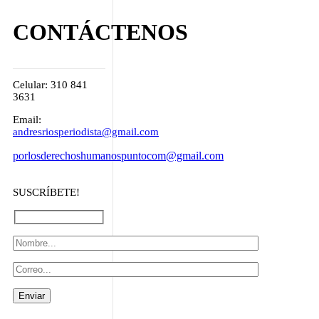
CONTÁCTENOS
Celular: 310 841
3631
Email:
andresriosperiodista@gmail.com
porlosderechoshumanospuntocom@gmail.com
SUSCRÍBETE!