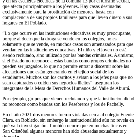
y en las escaleras eléctricas de la comuna 13 por el turismo sexual,
que afecta principalmente a los jóvenes. Hay casas destinadas
exclusivamente para la prostitución de menores, hasta con
complacencia de sus propios familiares para que lleven dinero a sus
hogares en El Poblado.
“Lo que ocurre en las instituciones educativas es muy preocupante,
porque al decir que la droga se vende en los colegios, no es
solamente que se vende, en muchos casos son amenazados para que
vendan en las instituciones educativas. El niño y el joven no está
siendo reclutado, sino utilizado por las bandas criminales. Asimismo,
si el Estado no reconoce a estas bandas como grupos criminales no
pueden ser juzgados, lo que no permite entrar a discernir sobre las
afectaciones que están generando en el tejido social de los
estudiantes. Muchos son los carritos y avisan a los jefes para que no
sean capturados o cuiden sus negocios ilícitos”, aseguran los
integrantes de la Mesa de Derechos Humanos del Valle de Aburrá.
Por ejemplo, grupos que vienen reclutando y que la institucionalidad
no reconoce como bandas son los Pesebreros y los de Pachelly.
En el año 2021 dos menores fueron violadas cerca al colegio Fuente
Clara, en Robledo, sin embargo la institucionalidad aún no revela en
qué va la investigación. También ocurre que en muchas fincas en
San Cristóbal algunas menores han sido abusadas sexualmente y
drogadas.