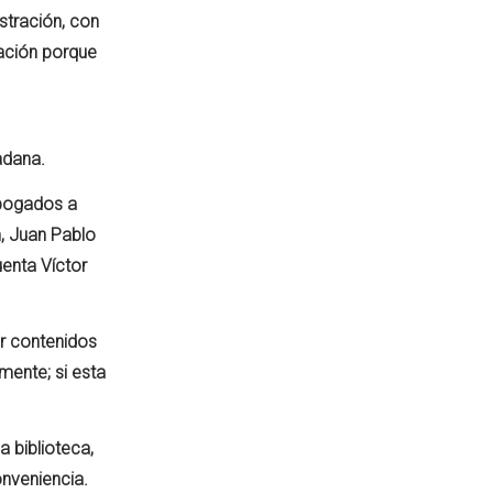
istración, con
tación porque
adana.
abogados a
n, Juan Pablo
uenta Víctor
ir contenidos
mente; si esta
 biblioteca,
onveniencia.