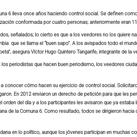
una 6 lleva once años haciendo control social. Se definen com
nización conformada por cuatro personas; anteriormente eran 11
dos, señalados; lo cierto es que a los veedores no los quiere n
a que se llama el “buen sapo”. A los avispados todo el mundo
eta”, asegura Víctor Hugo Quintero Tangarife, integrante de la v
: los periodistas que hacen buen periodismo, los veedores ciud
 a conocer cómo hacen su ejercicio de control social. Solicitar
garon. En 2012 enviaron un derecho de petición para que les per
l orden del día y a los participantes les avisaron que ya estaba li
dana de la Comuna 6. Como resultado, todos se dirigieron hacia
adana en lo político, aunque los jóvenes participan en muchas 