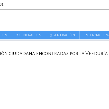
31
CIÓN
2 GENERACIÓN
3 GENERACIÓN
INTERNACION
ación ciudadana encontradas por la Veeduría 