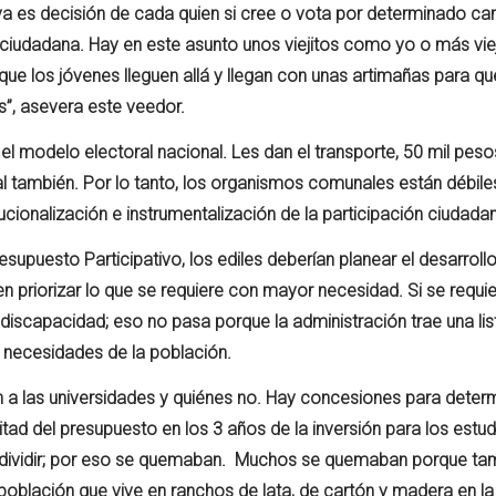
e ya es decisión de cada quien si cree o vota por determinado ca
n ciudadana. Hay en este asunto unos viejitos como yo o más viej
 que los jóvenes lleguen allá y llegan con unas artimañas para qu
”, asevera este veedor.
l modelo electoral nacional. Les dan el transporte, 50 mil pesos
nal también. Por lo tanto, los organismos comunales están débile
ucionalización e instrumentalización de la participación ciudada
resupuesto Participativo, los ediles deberían planear el desarrol
priorizar lo que se requiere con mayor necesidad. Si se requier
discapacidad; eso no pasa porque la administración trae una lis
s necesidades de la población.
an a las universidades y quiénes no. Hay concesiones para deter
tad del presupuesto en los 3 años de la inversión para los estu
ar y dividir; por eso se quemaban. Muchos se quemaban porque ta
oblación que vive en ranchos de lata, de cartón y madera en l