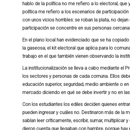
hablo de la política no me refiero a lo electoral, qu
política me refiero a los escenarios de participació
con unos vicios horribles: se roban la plata, no dejan
participación se concentre en sus personas cercanas
En el plano local han evidenciado que se ha copiado e
la gaseosa; el kit electoral que aplica para lo comu
trabajo en el que también vienen observando la instit
La institucionalización se lleva a cabo mediante el P
los sectores y personas de cada comuna. Ellos deben 
educación superior, seguridad, medio ambiente o en 
mercado diciendo en qué se debe invertir y no en la
Con los estudiantes los ediles deciden quienes entr
pueden ingresar y cuáles no. Destinaron más de la mi
sabían leer críticamente, escribir, sumar, multiplic
dieron cuenta que llegaban con hambre, porque hay p