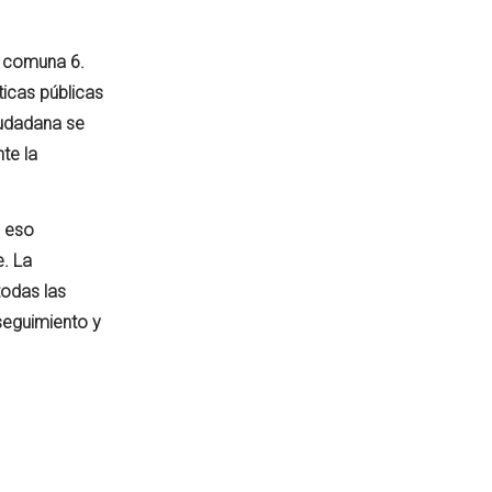
a comuna 6.
ticas públicas
iudadana se
te la
n eso
e. La
todas las
seguimiento y