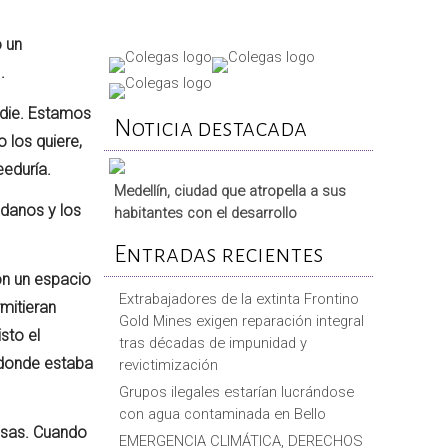
o un
.
adie. Estamos
Noticia destacada
 los quiere,
eeduría.
Medellín, ciudad que atropella a sus
adanos y los
habitantes con el desarrollo
Entradas recientes
on un espacio
Extrabajadores de la extinta Frontino
mitieran
Gold Mines exigen reparación integral
sto el
tras décadas de impunidad y
 donde estaba
revictimización
Grupos ilegales estarían lucrándose
con agua contaminada en Bello
cosas. Cuando
EMERGENCIA CLIMÁTICA, DERECHOS