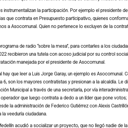
iles instrumentalizan la participación. Por ejemplo el presidente 
 las que contrata en Presupuesto participativo, quienes conform
os a Asocomunal. Quien no pertenece lo excluyen de la contrat
rograma de radio “sobre la mesa”, para contarles a los ciudada
2 recibieron una tutela con acoso judicial por su control social
ratación manejada por el presidente de Asocomunal.
al hay que leer a Luis Jorge Garay, un ejemplo es Asocomunal. 
 6, son los mayores contratistas y presionan a la alcaldía. Le d
ción Municipal a través de una secretaría, por vía interadministr
operador que luego contrata a dedo a un líder que pone votos; 
sde la administración de Federico Gutiérrez con Alexis Castrilló
a la veeduría ciudadana.
edellín acudió a socializar un proyecto, que no llegó nadie de l