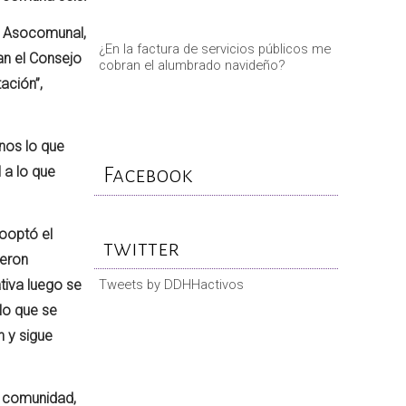
de Asocomunal,
¿En la factura de servicios públicos me
an el Consejo
cobran el alumbrado navideño?
ación”,
nos lo que
 a lo que
Facebook
Cooptó el
twitter
ieron
ativa luego se
Tweets by DDHHactivos
lo que se
n y sigue
a comunidad,