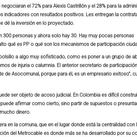
e negociaran el 72% para Alexis Castrillón y el 28% para la admin
os indicadores con resultados positivos. Les entregan la contra
se dé la inversión en lo proyectado.
ran 300 personas y ahora solo hay 30. Hay muy pocas personas
lto qué es PP o qué son los mecanismos de participación ciud
al bolsillo a algo muy sofisticado, como es poner a un grupo de 
os de injuria o calumnia. El anterior secretario de participació
te de Asocomunal, porque para él, es un empresario exitoso”, c
ede ser objeto de acoso judicial. En Colombia es difícil constru
e puede afirmar como cierto, sino partir de supuestos o presunta
r mucho dinero.
 en la comuna, que en el lugar donde está la centralidad con la
stación del Metrocable es donde más se ha desarrollado por su c