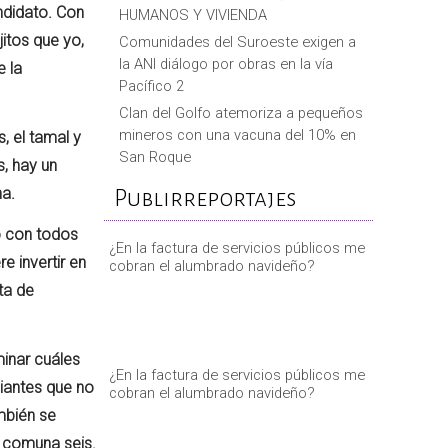
ndidato. Con
HUMANOS Y VIVIENDA
itos que yo,
Comunidades del Suroeste exigen a
la ANI diálogo por obras en la vía
e la
Pacífico 2
Clan del Golfo atemoriza a pequeños
mineros con una vacuna del 10% en
, el tamal y
San Roque
s, hay un
na.
Publirreportajes
lo con todos
¿En la factura de servicios públicos me
e invertir en
cobran el alumbrado navideño?
ta de
minar cuáles
¿En la factura de servicios públicos me
diantes que no
cobran el alumbrado navideño?
mbién se
a comuna seis.