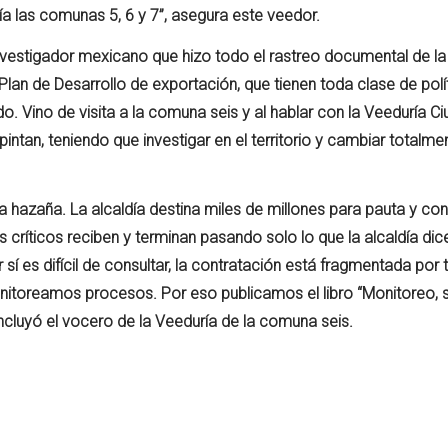
a las comunas 5, 6 y 7”, asegura este veedor.
 investigador mexicano que hizo todo el rastreo documental de l
Plan de Desarrollo de exportación, que tienen toda clase de polí
o. Vino de visita a la comuna seis y al hablar con la Veeduría C
ntan, teniendo que investigar en el territorio y cambiar totalmen
a hazaña. La alcaldía destina miles de millones para pauta y co
s críticos reciben y terminan pasando solo lo que la alcaldía dic
í es difícil de consultar, la contratación está fragmentada por 
onitoreamos procesos. Por eso publicamos el libro “Monitoreo, 
oncluyó el vocero de la Veeduría de la comuna seis.