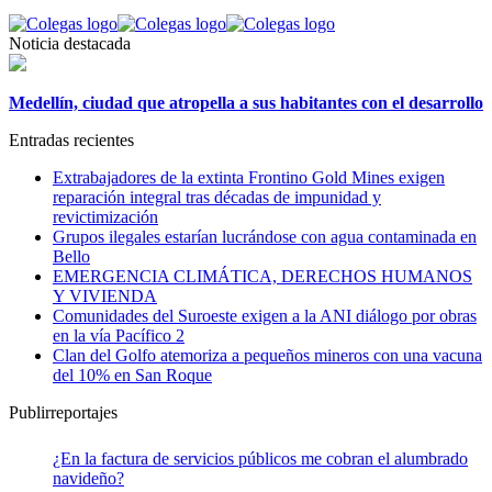
Noticia destacada
Medellín, ciudad que atropella a sus habitantes con el desarrollo
Entradas recientes
Extrabajadores de la extinta Frontino Gold Mines exigen
reparación integral tras décadas de impunidad y
revictimización
Grupos ilegales estarían lucrándose con agua contaminada en
Bello
EMERGENCIA CLIMÁTICA, DERECHOS HUMANOS
Y VIVIENDA
Comunidades del Suroeste exigen a la ANI diálogo por obras
en la vía Pacífico 2
Clan del Golfo atemoriza a pequeños mineros con una vacuna
del 10% en San Roque
Publirreportajes
¿En la factura de servicios públicos me cobran el alumbrado
navideño?