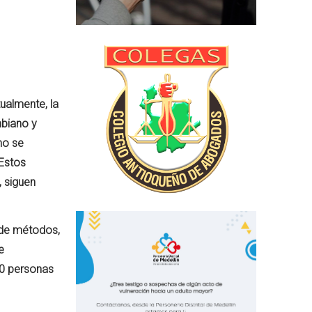
tualmente
, la
biano
y
no se
Estos
,
siguen
de
métodos
,
e
0 personas