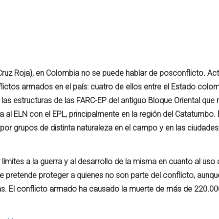
Cruz Roja), en Colombia no se
puede
hablar
de
posconflicto
.
Ac
lictos
armados
en el
país
:
cuatro
de
ellos
entre el Estado
colom
 las
estructuras
de las FARC-EP del
antiguo
Bloque Oriental que 
ta
al ELN con el EPL,
principalmente
en la
región
del
Catatumbo
.
por
grupos
de
distinta
naturaleza
en el campo y en las
ciudades
límites
a la
guerra y
al
desarrollo
de la
misma
en
cuanto
al
uso
ue
pretende
proteger
a
quienes
no son
parte
del
conflicto
,
aunqu
as
. El
conflicto
armado
ha
causado
la
muerte
de
más
de
220.00