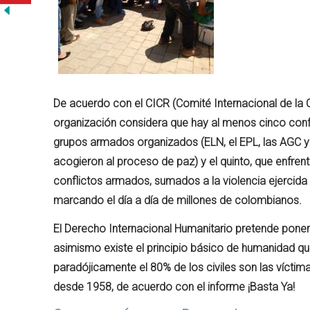
De acuerdo con el
CICR (Comité Internacional de la 
organización
considera
que hay al
menos
cinco
conf
grupos
armados
organizados
(ELN, el EPL, las AGC y
acogieron
al
proceso
de
paz
) y el quinto, que
enfren
conflictos
armados
,
sumados
a la
violencia
ejercida
marcando
el
día
a
día
de
millones
de
colombianos
.
El Derecho Internacional Humanitario
pretende
poner
asimismo
existe
el principio
básico
de
humanidad
q
paradójicamente
el 80% de los
civiles
son las
víctim
desde
1958, de
acuerdo
con el
informe
¡Basta Ya!