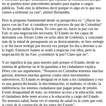
no se pueden tener antecedentes penales para aspirar a cargos
públicos. Todo esto lo debemos decir porque es algo en lo que nos
vamos a enfrentar ya casi”, afirmó Bernardita.
Pero la pregunta fundamental desde su perspectiva es: “¿Hacer las
paces con las Farc si constituye en el proceso de paz de Colombia?
Yo les puedo dañar la fiesta. Yo creo que no, hacer la paz con las
Farc es una negociación necesaria. El Estado no fue capaz de
derrotarla con Álvaro Uribe en ocho años de Gobierno, y concentró
más de la mitad de presupuesto en su derrocamiento, se hizo reelegir
y se iba hacer reelegir por tercera vez porque los iba a derrotar y no
lo logró. Entonces Santos se sentó a negociar con ellos, pero la
negociación de las Farc ¿constituye la paz? Claro que no”.
Y no significa la paz para nuestro país porque el Estado, desde su
sistema de gobernar no le da garantías a los ciudadanos explica
Pérez con sus argumentos. “Nosotros en Colombia tenemos muchas
guerras, tenemos muchas guerras contra otros movimientos
subversivos. El Estado es desigual en el trato a los ciudadanos y eso
es una guerra declarada: la discriminación, el maltrato, el olvido, la
indiferencia, los mismos ciudadanos que pagan penas de prisión.
Existe desigualdad de trato, no tenemos acceso a la educación, todo
el ciudadano debe tener acceso a la educación a cargo del Estado.
No tenemos salud, basta ver el sistema de salud en la crisis que está,
la crisis de la corrupción de los entes del Estado”.