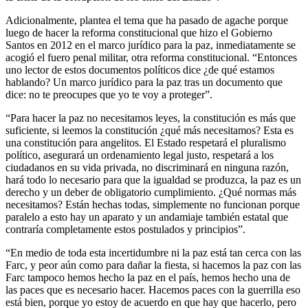
Adicionalmente, plantea el tema que ha pasado de agache porque
luego de hacer la reforma constitucional que hizo el Gobierno
Santos en 2012 en el marco jurídico para la paz, inmediatamente se
acogió el fuero penal militar, otra reforma constitucional. “Entonces
uno lector de estos documentos políticos dice ¿de qué estamos
hablando? Un marco jurídico para la paz tras un documento que
dice: no te preocupes que yo te voy a proteger”.
“Para hacer la paz no necesitamos leyes, la constitución es más que
suficiente, si leemos la constitución ¿qué más necesitamos? Esta es
una constitución para angelitos. El Estado respetará el pluralismo
político, asegurará un ordenamiento legal justo, respetará a los
ciudadanos en su vida privada, no discriminará en ninguna razón,
hará todo lo necesario para que la igualdad se produzca, la paz es un
derecho y un deber de obligatorio cumplimiento. ¿Qué normas más
necesitamos? Están hechas todas, simplemente no funcionan porque
paralelo a esto hay un aparato y un andamiaje también estatal que
contraría completamente estos postulados y principios”.
“En medio de toda esta incertidumbre ni la paz está tan cerca con las
Farc, y peor aún como para dañar la fiesta, si hacemos la paz con las
Farc tampoco hemos hecho la paz en el país, hemos hecho una de
las paces que es necesario hacer. Hacemos paces con la guerrilla eso
está bien, porque yo estoy de acuerdo en que hay que hacerlo, pero