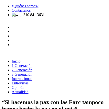
¿Quiénes somos?
Contáctenos
310 841 3631
Inicio
1 Generación
2 Generación
3 Generación
Internacional
Entrevistas
Opinión
Actualidad
“Si hacemos la paz con las Farc tampoco
hemos hecho la paz en el país”