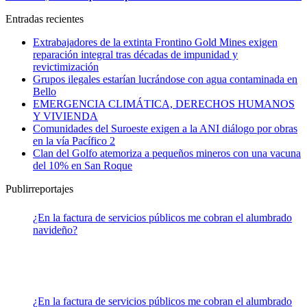
Entradas recientes
Extrabajadores de la extinta Frontino Gold Mines exigen
reparación integral tras décadas de impunidad y
revictimización
Grupos ilegales estarían lucrándose con agua contaminada en
Bello
EMERGENCIA CLIMÁTICA, DERECHOS HUMANOS
Y VIVIENDA
Comunidades del Suroeste exigen a la ANI diálogo por obras
en la vía Pacífico 2
Clan del Golfo atemoriza a pequeños mineros con una vacuna
del 10% en San Roque
Publirreportajes
¿En la factura de servicios públicos me cobran el alumbrado
navideño?
¿En la factura de servicios públicos me cobran el alumbrado