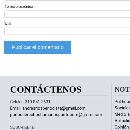
Correo electrónico
Web
CONTÁCTENOS
NOT
Político
Celular: 310 841 3631
Sociale
Email:
andresriosperiodista@gmail.com
Medio a
porlosderechoshumanospuntocom@gmail.com
Actuali
Opinión
SUSCRÍBETE!