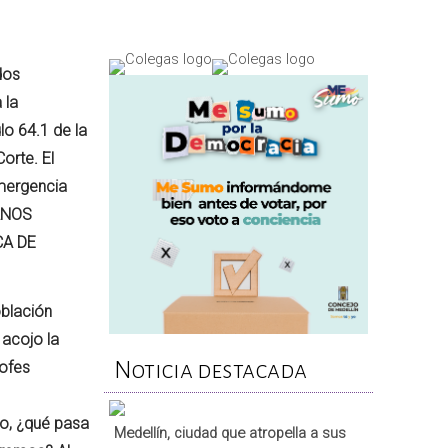
dos
 la
lo 64.1 de la
orte. El
emergencia
MANOS
CA DE
oblación
 acojo la
Noticia destacada
rofes
o, ¿qué pasa
Medellín, ciudad que atropella a sus