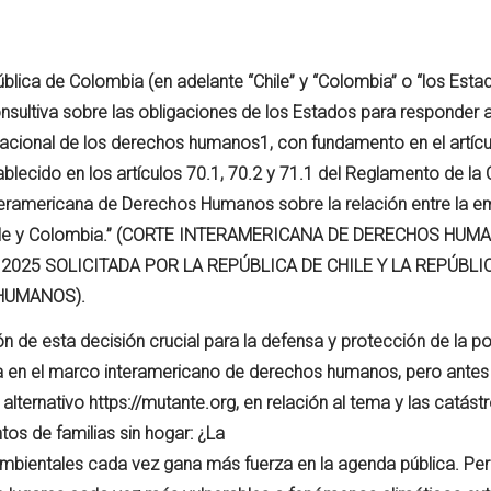
ública de Colombia (en adelante “Chile” y “Colombia” o “los Esta
onsultiva sobre las obligaciones de los Estados para responder a
acional de los derechos humanos1, con fundamento en el artícu
ecido en los artículos 70.1, 70.2 y 71.1 del Reglamento de la C
teramericana de Derechos Humanos sobre la relación entre la 
r Chile y Colombia.” (CORTE INTERAMERICANA DE DERECHOS HU
2025 SOLICITADA POR LA REPÚBLICA DE CHILE Y LA REPÚBLI
HUMANOS).
n de esta decisión crucial para la defensa y protección de la p
da en el marco interamericano de derechos humanos, pero antes
alternativo https://mutante.org, en relación al tema y las catást
tos de familias sin hogar: ¿La
mbientales cada vez gana más fuerza en la agenda pública. Per