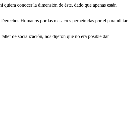
ni
quiera
conocer
la
dimensión
de
éste
, dado que
apenas
están
de Derechos Humanos por las
masacres
perpetradas
por el
paramilitar
 taller de
socialización
,
nos
dijeron que no era posible dar