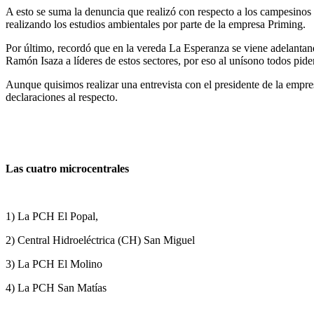
A
esto
se
suma
la
denuncia
que
realizó
con
respecto
a los campesinos
realizando
los
estudios
ambientales
por
parte
de la
empresa
Priming.
Por
último
,
recordó
que en la
vereda
La Esperanza se
viene
adelanta
Ramón Isaza a
líderes
de
estos
sectores
, por
eso
al
unísono
todos
pide
Aunque
quisimos
realizar
una
entrevista
con el
presidente
de la
empre
declaraciones al respecto.
Las
cuatro
microcentrales
1) La PCH El Popal,
2) Central
Hidroeléctrica
(CH) San Miguel
3) La PCH El Molino
4) La PCH San Matías