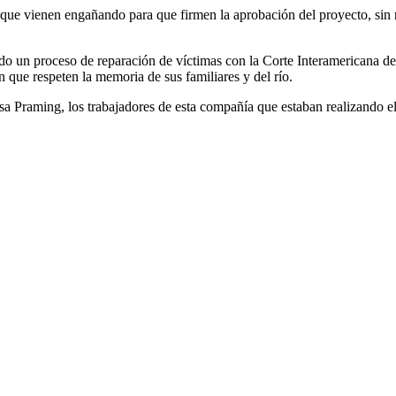
 que
vienen
engañando
para que
firmen
la
aprobación
del
proyecto
, sin
ndo
un
proceso
de
reparación
de
víctimas
con la Corte Interamericana 
n
que
respeten
la
memoria
de sus
familiares
y del
río
.
sa
Praming
, los
trabajadores
de
esta
compañía
que
estaban
realizando
el