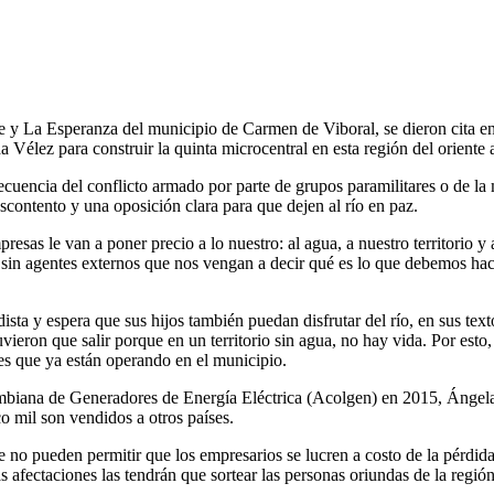
e y La Esperanza del
municipio
de Carmen de
Viboral
, se
dieron
cita
en
a Vélez para
construir
la
quinta
microcentral
en
esta
región del oriente 
ecuencia
del
conflicto
armado
por
parte
de
grupos
paramilitares
o de la
scontento
y una
oposición
clara
para que
dejen
al
río
en
paz
.
presas
le van a
poner
precio
a lo
nuestro
: al
agua
, a
nuestro
territorio
y 
sin
agentes
externos
que
nos
vengan
a
decir
qué es lo
que
debemos
hac
dista
y
espera
que sus
hijos
también
puedan
disfrutar
del
río
, en sus
text
uvieron
que
salir
porque
en un
territorio
sin
agua
,
no hay
vida
.
Por
esto
es
que
ya
están
operando en el
municipio
.
mbiana de
Generadores
de
Energía
El
é
ctrica
(
Acolgen
)
en 2015
,
Ángel
co
mil son
vendidos
a
otros
países
.
ue no
pueden
permitir
que los empresarios se
lucren
a
costo
de la
pérdid
as
afectaciones
las
tendrán
que
sortear
las personas
oriundas
de la
regió