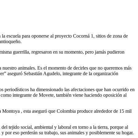
 la
escuela
para
oponerse
al
proyecto
Cocorná
1, sitios de zona de
antioqueño.
misma
guerrilla,
regresaron
en
su
momento
,
pero
jamás
pudieron
a
nuestro
animales
. Es el
momento
de
decirles
que no
queremos
más
er
”
aseguró
Sebastián Agudelo,
integrante
de la
organización
os
periodísticos
ha
dimensionado
las
afectaciones
que
han
ocurrido
en
, como
integrante
de
Movete
,
también
viene
haciendo
oposición
al
a
Montoya
,
esta
aseguró
que Colombia produce
alrededor
de 15 mil
a
del
tejido
social,
ambiental
y
laboral
en
torno
a la tierra,
porque
al
n
y por
eso
perderán
su
trabajo
, sus
animales
y
posiblemente
su
hogar
.