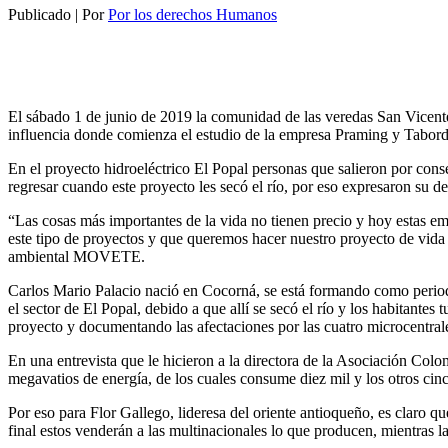
Publicado
|
Por
Por los derechos Humanos
El
sábado
1 de
junio
de 2019 la
comunidad
de las
veredas
San Vicent
influencia
donde
comienza
el
estudio
de la
empresa
Praming y Tabord
En el
proyecto
hidroeléctrico
El Popal personas que
salieron
por
cons
regresar
cuando
este
proyecto
les
secó
el
río
, por
eso
expresaron
su
de
“Las
cosas
más
importantes
de la
vida
no
tienen
precio
y hoy
estas
em
este
tipo
de
proyectos
y que
queremos
hacer
nuestro
proyecto
de
vida
ambiental
MOVETE.
Carlos Mario
Palacio
nació
en
Cocorná,
se
está
formando
como
perio
el sector de El Popal,
debido
a que
allí
se
secó
el
río
y los
habitantes
t
proyecto
y
documentando
las
afectaciones
por las
cuatro
microcentral
En una
entrevista
que le
hicieron
a la
directora
de la Asociación Colo
megavatios
de
energía
, de
los
cuales
consume
diez
mil y los o
tros
cin
Por
eso
para Flor Gallego,
lideresa
del
oriente
antioqueño
, es claro q
final
estos
venderán
a las
multinacionales
lo que
producen
,
mientras
l