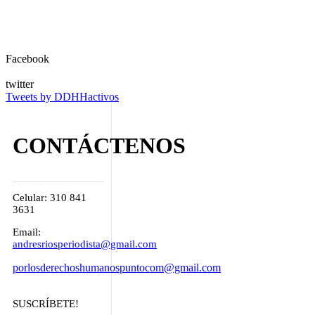
Facebook
twitter
Tweets by DDHHactivos
CONTÁCTENOS
Celular: 310 841
3631
Email:
andresriosperiodista@gmail.com
porlosderechoshumanospuntocom@gmail.com
SUSCRÍBETE!