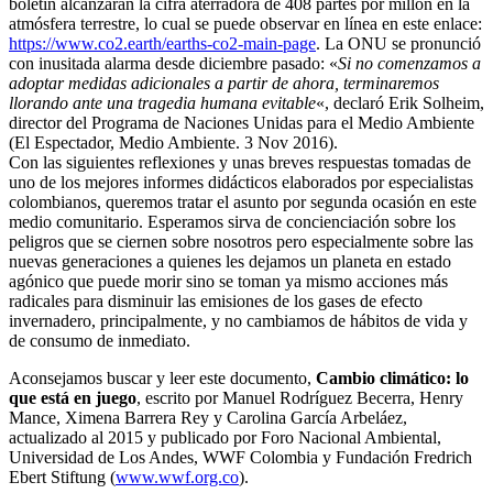
boletín alcanzarán la cifra aterradora de 408 partes por millón en la
atmósfera terrestre, lo cual se puede observar en línea en este enlace:
https://www.co2.earth/earths-co2-main-page
. La ONU se pronunció
con inusitada alarma desde diciembre pasado: «
Si no comenzamos a
adoptar medidas adicionales a partir de ahora, terminaremos
llorando ante una tragedia humana evitable
«, declaró Erik Solheim,
director del Programa de Naciones Unidas para el Medio Ambiente
(El Espectador, Medio Ambiente. 3 Nov 2016).
Con las siguientes reflexiones y unas breves respuestas tomadas de
uno de los mejores informes didácticos elaborados por especialistas
colombianos, queremos tratar el asunto por segunda ocasión en este
medio comunitario. Esperamos sirva de concienciación sobre los
peligros que se ciernen sobre nosotros pero especialmente sobre las
nuevas generaciones a quienes les dejamos un planeta en estado
agónico que puede morir sino se toman ya mismo acciones más
radicales para disminuir las emisiones de los gases de efecto
invernadero, principalmente, y no cambiamos de hábitos de vida y
de consumo de inmediato.
Aconsejamos buscar y leer este documento,
Cambio climático: lo
que está en juego
, escrito por Manuel Rodríguez Becerra, Henry
Mance, Ximena Barrera Rey y Carolina García Arbeláez,
actualizado al 2015 y publicado por Foro Nacional Ambiental,
Universidad de Los Andes, WWF Colombia y Fundación Fredrich
Ebert Stiftung (
www.wwf.org.co
).