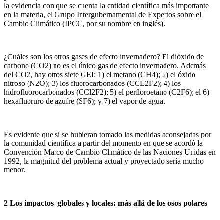
la evidencia con que se cuenta la entidad científica más importante
en la materia, el Grupo Intergubernamental de Expertos sobre el
Cambio Climático (IPCC, por su nombre en inglés).
¿Cuáles son los otros gases de efecto invernadero? El dióxido de
carbono (CO2) no es el único gas de efecto invernadero. Además
del CO2, hay otros siete GEI: 1) el metano (CH4); 2) el óxido
nitroso (N2O); 3) los fluorocarbonados (CCL2F2); 4) los
hidrofluorocarbonados (CCl2F2); 5) el perfloroetano (C2F6); el 6)
hexafluoruro de azufre (SF6); y 7) el vapor de agua.
Es evidente que si se hubieran tomado las medidas aconsejadas por
la comunidad científica a partir del momento en que se acordó la
Convención Marco de Cambio Climático de las Naciones Unidas en
1992, la magnitud del problema actual y proyectado sería mucho
menor.
2 Los impactos globales y locales: más allá de los osos polares