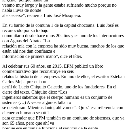
verano muy largo y la gente estaba sufriendo mucho porque no
había lluvia de donde
abastecerse”, recuerda Luis José Mosquera.
En su barrio de la comuna 1 de la capital chocoana, Luis José es
reconocido por su trabajo
comunitario desde hace unos 20 años y es uno de los interlocutores
con Aguas del Atrato. “La
relación mía con la empresa ha sido muy buena, muchos de los que
están ahí nos dan confianza e
información de primera mano”, dice el líder.
Al celebrar sus 60 años, en 2015, EPM publicó un libro
conmemorativo que reconstruye en seis
relatos la historia de la empresa. En uno de ellos, el escritor Esteban
Carlos Mejía presenta un
perfil de Lucio Chiquito Caicedo, uno de los fundadores. En el
cierre del texto, Chiquito dice: “Los
ingenieros sabemos que el cuerpo humano es un conjunto de
sistemas (…) A veces algunos fallan o
se deterioran. Mientras tanto, ahí vamos”. Quizá esa referencia con
el cuerpo humano sea útil
para entender que EPM también es un conjunto de sistemas, que ya
son 65 años, pero que ahí va
porque ese engranaje funciona al servicio de la gente.