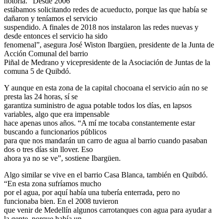
notoria. “Desde 2006
estábamos solicitando redes de acueducto, porque las que había se
dañaron y teníamos el servicio
suspendido. A finales de 2018 nos instalaron las redes nuevas y
desde entonces el servicio ha sido
fenomenal”, asegura José Wiston Ibargüen, presidente de la Junta de
Acción Comunal del barrio
Piñal de Medrano y vicepresidente de la Asociación de Juntas de la
comuna 5 de Quibdó.
Y aunque en esta zona de la capital chocoana el servicio aún no se
presta las 24 horas, sí se
garantiza suministro de agua potable todos los días, en lapsos
variables, algo que era impensable
hace apenas unos años. “A mí me tocaba constantemente estar
buscando a funcionarios públicos
para que nos mandarán un carro de agua al barrio cuando pasaban
dos o tres días sin llover. Eso
ahora ya no se ve”, sostiene Ibargüen.
Algo similar se vive en el barrio Casa Blanca, también en Quibdó.
“En esta zona sufríamos mucho
por el agua, por aquí había una tubería enterrada, pero no
funcionaba bien. En el 2008 tuvieron
que venir de Medellín algunos carrotanques con agua para ayudar a
la gente, porque había un