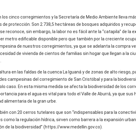
n los cinco corregimientos y la Secretaría de Medio Ambiente lleva má
os de protección. Son 2.738,5 hectáreas de bosques adquiridos y recu
e reconoce, sin embargo, la labor no es fácil ante la “catapila” de la 
ier metro edificable disponible pero que también por la creciente ocup
mpesina de nuestros corregimientos, ya que se adelanta la compra ven
esidad de vivienda de cientos de familias sin hogar que llegan a la ci
.
ltura en las faldas de la cuenca La Iguaná y de zonas de alto riesgo, 
es campesinas del corregimiento de San Cristóbal y para la biodiversi
olo caso. En esta misma medida se afecta la biodiversidad de los cor
rtancia para el agua es vital para todo el Valle de Aburrá, ya que sus
 alimentaria de la gran urbe.
ién con 20 cerros tutelares que son “indispensables para la conectivi
 como la regulación hídrica, sirven como barrera a la expansión urban
ón de la biodiversidad” (https://www.medellin.gov.co).