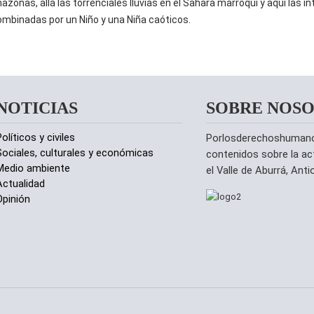
Amazonas, allá las torrenciales lluvias en el Sahara marroquí y aquí las i
ombinadas por un Niño y una Niña caóticos.
NOTICIAS
SOBRE NOS
olíticos y civiles
Porlosderechoshumanos.
Sociales, culturales y económicas
contenidos sobre la ac
Medio ambiente
el Valle de Aburrá, Ant
Actualidad
Opinión