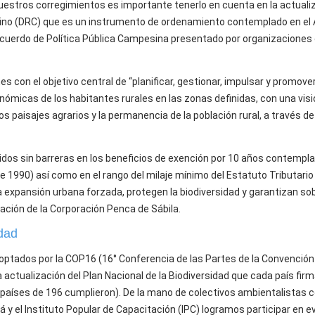
e nuestros corregimientos es importante tenerlo en cuenta en la actuali
pesino (DRC) que es un instrumento de ordenamiento contemplado en el
de Acuerdo de Política Pública Campesina presentado por organizacione
s con el objetivo central de “planificar, gestionar, impulsar y promov
ómicas de los habitantes rurales en las zonas definidas, con una visi
os paisajes agrarios y la permanencia de la población rural, a través d
os sin barreras en los beneficios de exención por 10 años contempla
de 1990) así como en el rango del milaje mínimo del Estatuto Tributario
 expansión urbana forzada, protegen la biodiversidad y garantizan so
ación de la Corporación Penca de Sábila.
idad
ptados por la COP16 (16° Conferencia de las Partes de la Convención
a actualización del Plan Nacional de la Biodiversidad que cada país fir
4 países de 196 cumplieron). De la mano de colectivos ambientalistas 
rá y el Instituto Popular de Capacitación (IPC) logramos participar en 