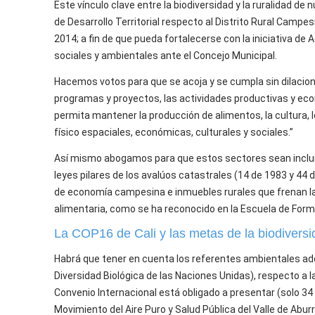
Este vínculo clave entre la biodiversidad y la ruralidad d
de Desarrollo Territorial respecto al Distrito Rural Cam
2014; a fin de que pueda fortalecerse con la iniciativa 
sociales y ambientales ante el Concejo Municipal.
Hacemos votos para que se acoja y se cumpla sin dilacione
programas y proyectos, las actividades productivas y econ
permita mantener la producción de alimentos, la cultura, l
físico espaciales, económicas, culturales y sociales.”
Así mismo abogamos para que estos sectores sean incluid
leyes pilares de los avalúos catastrales (14 de 1983 y 44 
de economía campesina e inmuebles rurales que frenan la
alimentaria, como se ha reconocido en la Escuela de Form
La COP16 de Cali y las metas de la biodivers
Habrá que tener en cuenta los referentes ambientales ado
Diversidad Biológica de las Naciones Unidas), respecto a l
Convenio Internacional está obligado a presentar (solo 3
Movimiento del Aire Puro y Salud Pública del Valle de Abur