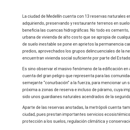
La ciudad de Medellín cuenta con 13 reservas naturales e
adquiriendo, preservando y restaurante terrenos en suel
beneficia las cuencas hidrográficas. No todo es cemento, s
urbana de vivienda de alto costo que se apropia de cualqu
de suelo inestable se pone en aprietos la permanencia ca
predios, aprovechados los grupos delincuenciales de la nec
encuentran vivienda social suficiente por parte del Estado
Es sino observar el masivo fenómeno de la edificación en a
cuenta del gran peligro que representa para las comunidad
semejante “conurbación” a la fuerza, para mencionar un s
próxima a zonas de reserva e incluso de páramo, cuya impo
sido unos guardianes naturales acendrados de la seguridad
Aparte de las reservas anotadas, la metrópoli cuenta tamb
ciudad, pues prestan importantes servicios ecosistémicos
protección a los suelos, regulación climática y conservaci