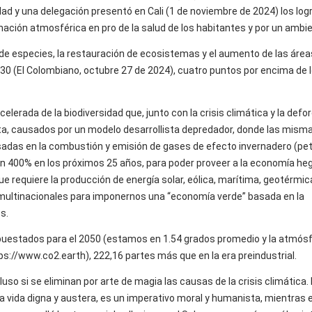
dad y una delegación presentó en Cali (1 de noviembre de 2024) los log
inación atmosférica en pro de la salud de los habitantes y por un ambi
e especies, la restauración de ecosistemas y el aumento de las área
30 (El Colombiano, octubre 27 de 2024), cuatro puntos por encima de 
elerada de la biodiversidad que, junto con la crisis climática y la defo
ta, causados por un modelo desarrollista depredador, donde las misma
sadas en la combustión y emisión de gases de efecto invernadero (petr
un 400% en los próximos 25 años, para poder proveer a la economía h
 requiere la producción de energía solar, eólica, marítima, geotérmica
multinacionales para imponernos una “economía verde” basada en la
s.
upuestados para el 2050 (estamos en 1.54 grados promedio y la atmós
ps://www.co2.earth), 222,16 partes más que en la era preindustrial.
so si se eliminan por arte de magia las causas de la crisis climática. 
la vida digna y austera, es un imperativo moral y humanista, mientras