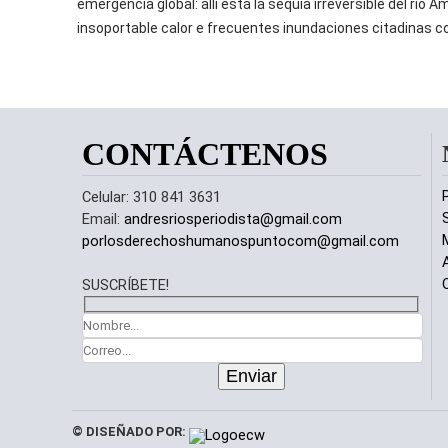
emergencia global: allí está la sequía irreversible del rio 
insoportable calor e frecuentes inundaciones citadinas c
CONTÁCTENOS
P
Celular: 310 841 3631
Email:
andresriosperiodista@gmail.com
porlosderechoshumanospuntocom@gmail.com
SUSCRÍBETE!
© DISEÑADO POR: