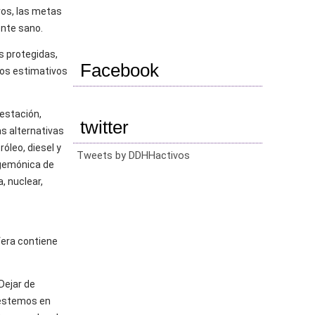
ros, las metas
ente sano.
s protegidas,
Facebook
los estimativos
restación,
twitter
s alternativas
óleo, diesel y
Tweets by DDHHactivos
egemónica de
, nuclear,
fera contiene
Dejar de
 estemos en