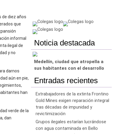
s de diez años
perados que
expansión
ación informal
Noticia destacada
ta ilegal de
udad y no
Medellín, ciudad que atropella a
sus habitantes con el desarrollo
para darnos
dad aún en pie,
Entradas recientes
regimientos,
 habitantes han
Extrabajadores de la extinta Frontino
Gold Mines exigen reparación integral
tras décadas de impunidad y
dad verde de la
revictimización
a, dan
Grupos ilegales estarían lucrándose
con agua contaminada en Bello