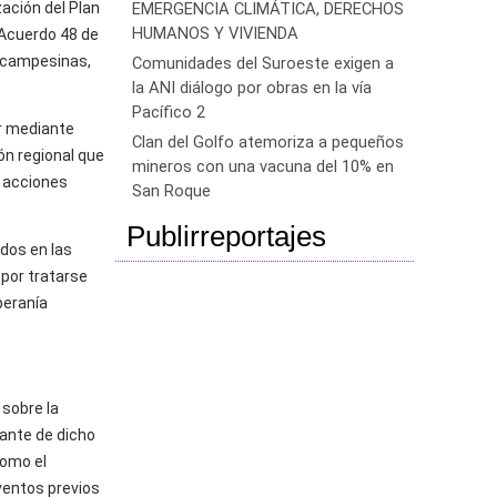
zación del Plan
EMERGENCIA CLIMÁTICA, DERECHOS
HUMANOS Y VIVIENDA
 Acuerdo 48 de
s campesinas,
Comunidades del Suroeste exigen a
la ANI diálogo por obras en la vía
Pacífico 2
er mediante
Clan del Golfo atemoriza a pequeños
ón regional que
mineros con una vacuna del 10% en
e acciones
San Roque
Publirreportajes
dos en las
 por tratarse
¿En la factura de servicios públicos me cobran el alumbrado navideño?
beranía
¿En la factura de servicios públicos me cobran el alumbrado navideño?
 sobre la
mante de dicho
como el
¿En la factura de servicios públicos me cobran el alumbrado navideño?
eventos previos