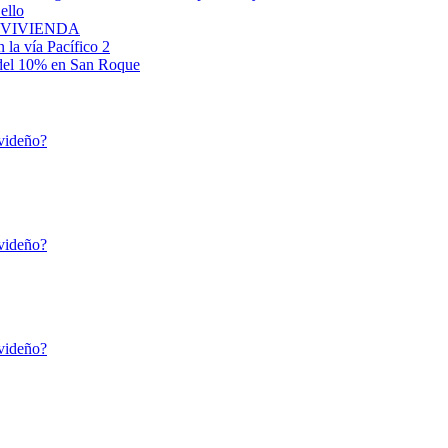
ello
 VIVIENDA
 la vía Pacífico 2
 del 10% en San Roque
avideño?
avideño?
avideño?