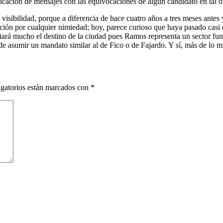
licación
de
mensajes
con las
equivocaciones
de
algún
candidato
en
tal
visibilidad
,
porque
a
diferencia
de
hace
cuatro
años
a
tres
meses
antes
ción
por
cualquier
nimiedad
; hoy,
parece
curioso que
haya
pasado
casi
iará
mucho
el
destino
de la ciudad
pues
Ramos
representa
un sector
fun
de
asumir
un
mandato
similar al de Fico o de Fajardo. Y
sí
,
más
de lo
m
gatorios están marcados con
*