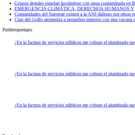
Grupos ilegales estarían lucrándose con agua contaminada en B
EMERGENCIA CLIMÁTICA, DERECHOS HUMANOS Y
Comunidades del Suroeste exigen a la ANI diálogo por obras en
Clan del Golfo atemoriza a pequeños mineros con una vacuna
Publirreportajes
¿En la factura de servicios públicos me cobran el alumbrado n
¿En la factura de servicios públicos me cobran el alumbrado n
¿En la factura de servicios públicos me cobran el alumbrado n