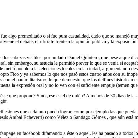
fue
algo
premeditado
o
si
fue
pura
casualidad, dado que se manejó mu
onviene
el debate, el
rifirrafe
frente
a la
opinión
pública
y la
exposición
e
dos cabezas
visibles
: por un
lado
Daniel Quintero, que
pese
a que dic
ral, sin embargo,
su
astucia
le
permitió
prever
lo que se
venía
si
acepta
le
metió
pueblo a las
elecciones
locales en la ciudad,
argumentando
des
doptó
Fico y
ya
sabemos
lo que
nos
pasó
estos
cuatro
años
con
su
inope
s
con el
paramilitarismo
, lo que
demuestra
que los
delfines
históricame
cuesta la
expresión
oral y no lo
ven
con el
suficiente
empuje
(
temen
que
y
éste
qué
propone? Sino ¿ese es el de
quién
? A
menos
de 30
días
de las
ight.
dhesiones
que
cada
uno
pueda
lograr
,
como
por
ejemplo
las que
pueda
esús Aníbal Echeverri)
como
Vélez o Santiago Gómez , que
aún
está
m
fanpage
en
facebook
difamando
a
éste
o
aquel
, les ha
pasado
a
todos
lo