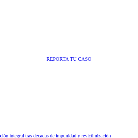
REPORTA TU CASO
ción integral tras décadas de impunidad y revictimización