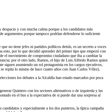
y despacio y con mucha calma
porque
a los
candidatos
más
de
argumentos
porque
tampoco
podrían
defenderse
lo
suficiente
e que no
tiene
jefes
ni
partidos
políticos
detrás
, es un
secreto
a
voces
ba
esto
, por lo que
decidió
aprender
del primer
tipo
que
empezó
con
de
el
movimiento
de
compromiso
ciudadano
que
iba
a
cambiar
la
rancia
; por el
otro
lado
, Ramos, el
hijo
de Luis
Alfredo
Ramos
quien
nte
siguen
asumiendo
un
rol
protagonista
en los cargos
ejecutivos
,
 se
repita
lo
mismo
de
hace
cuatro
años
con Juan Carlos Vélez).
elecciones
los debates a la
Alcaldía
han
estado
marcados
por
poca
generar
Quintero con los
sectores
alternativos
o de
izquierda
y las
ontado
en el bus a la
expectativa
de
si
puede
dar
una
sorpresa
al
s candidatos y
especialmente
a los dos punteros, la
típica
campaña