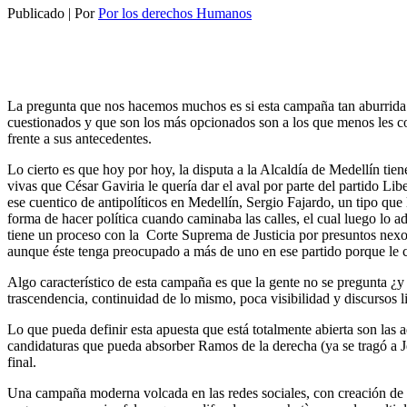
Publicado
|
Por
Por los derechos Humanos
La
pregunta
que
nos
hacemos
muchos
es
si
esta
campaña
tan
aburrida
cuestionados
y que son los
más
opcionados
son a los que
menos
les
c
frente
a sus
antecedentes
.
Lo
cierto
es que hoy por hoy, la
disputa
a
la
Alcaldía
de Medellín
tien
vivas
que César Gaviria le
quería
dar
el
aval
por
parte
del
partido
Libe
ese
cuentico
de
antipolíticos
en Medellín, Sergio Fajardo, un
tipo
que 
forma de
hacer
política
cuando
caminaba
las
calles
, el
cual
luego
lo
a
tiene
un
proceso
con la Corte Suprema de Justicia por
presuntos
nexo
aunque
éste
tenga
preocupado
a
más
de
uno
en ese
partido
porque
le 
Algo
característico
de
esta
campaña
es que la
gente
no se
pregunta
¿
trascendencia
,
continuidad
de lo
mismo
,
poca
visibilidad
y
discursos
l
Lo que
pueda
definir
esta
apuesta
que
está
totalmente
abierta
son las
a
candidaturas
que
pueda
absorber Ramos de la
derecha
(
ya
se
tragó
a J
final.
Una
campaña
moderna
volcada
en las redes
sociales
, con
creación
de