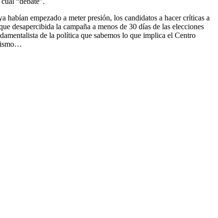
o
cual
“debate”.
ya
habían
empezado
a meter
presión
, los
candidatos
a
hacer
críticas
a
que
desapercibida
la
campaña
a menos de 30
días
de las
elecciones
damentalista
de la
política
que
sabemos
lo que
implica
el Centro
ismo
…