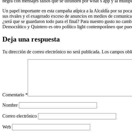
negra
con
mensajes
falsos
que se
difunden
por what`s app y la
multip
Un
papel
importante
en
esta
campaña
atípica
a la
Alcaldía
por
su
poca
sus
rivales
y el
exagerado
exceso
de
anuncios
en
medios
de
comunica
¿
será
que se
guardaron
todo
para el final? Para
nuestro
gusto no
camb
Democrático
y Quintero es otro
político
light
contemporáneo
que
pue
Deja una respuesta
Tu dirección de correo electrónico no será publicada.
Los campos obli
Comentario
*
Nombre
Correo electrónico
Web