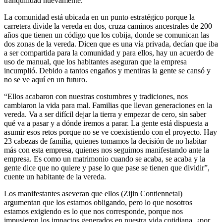
tranquilidad nuevamente.
La comunidad está ubicada en un punto estratégico porque la
carretera divide la vereda en dos, cruza caminos ancestrales de 200
años que tienen un código que los cobija, donde se comunican las
dos zonas de la vereda. Dicen que es una vía privada, decían que iba
a ser compartida para la comunidad y para ellos, hay un acuerdo de
uso de manual, que los habitantes aseguran que la empresa
incumplió. Debido a tantos engaños y mentiras la gente se cansó y
no se ve aquí en un futuro.
“Ellos acabaron con nuestras costumbres y tradiciones, nos
cambiaron la vida para mal. Familias que llevan generaciones en la
vereda. Va a ser difícil dejar la tierra y empezar de cero, sin saber
qué va a pasar y a dónde iremos a parar. La gente está dispuesta a
asumir esos retos porque no se ve coexistiendo con el proyecto. Hay
23 cabezas de familia, quienes tomamos la decisión de no habitar
más con esta empresa, quienes nos seguimos manifestando ante la
empresa. Es como un matrimonio cuando se acaba, se acaba y la
gente dice que no quiere y pase lo que pase se tienen que dividir”,
cuente un habitante de la vereda.
Los manifestantes aseveran que ellos (Zijin Contiennetal)
argumentan que los estamos obligando, pero lo que nosotros
estamos exigiendo es lo que nos corresponde, porque nos
impusieron los impactos generados en nuestra vida cotidiana, ¿por