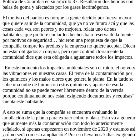
Política de Colombia en su artículo 37. Resultaron dos heridos con
balas de goma y afectados por los gases lacrimógenos.
El motivo del pantón es porque la gente decidió por fuerza mayor
que quiere salir de la comunidad, que ya no ve futuro acá y que las
cosas cada vez son peores y no mejoran, relata uno de sus
habitantes, que prefiere contar los hechos bajo reserva de la fuente
por motivos de seguridad… hicieron una propuesta de que la
compañía compre los predios y la empresa no quiere aceptar. Dicen
no estar obligados a comprar, pero que contradictoriamente la
comunidad dice que está obligada a aguantarse todos los impactos.
“En este momento los impactos ambientales son el ruido, el polvo y
las vibraciones en nuestras casas. El tema de la contaminación por
los químicos y los malos olores que genera la planta. En la tarde se
sube una nube de humo con estos químicos y aparte de eso la
comunidad no se puede mover libremente dentro de la vereda
porque continuamente nos están exigiendo documentos y requisas”,
cuenta este habitante.
A esto se suma que la compañía se encuentra evaluando la
ampliación de la planta para extraer cobre y plata. Esto va a generar
que aumente más la contaminación con todo lo anteriormente
señalado, si apenas empezaron en noviembre de 2020 y estamos así,
¿cómo será con esta ampliación? Por eso llevamos 5 días exigiendo