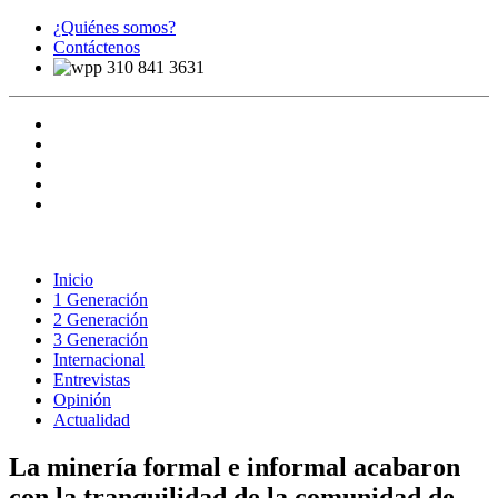
¿Quiénes somos?
Contáctenos
310 841 3631
Inicio
1 Generación
2 Generación
3 Generación
Internacional
Entrevistas
Opinión
Actualidad
La minería formal e informal acabaron
con la tranquilidad de la comunidad de