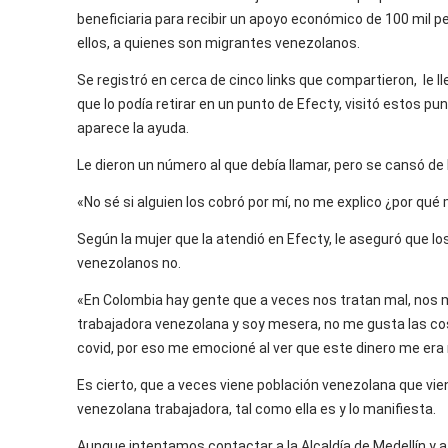
beneficiaria para recibir un apoyo económico de 100 mil p
ellos, a quienes son migrantes venezolanos.
Se registró en cerca de cinco links que compartieron, le lle
que lo podía retirar en un punto de Efecty, visitó estos pu
aparece la ayuda.
Le dieron un número al que debía llamar, pero se cansó de
«No sé si alguien los cobró por mí, no me explico ¿por qué
Según la mujer que la atendió en Efecty, le aseguró que lo
venezolanos no.
«En Colombia hay gente que a veces nos tratan mal, nos 
trabajadora venezolana y soy mesera, no me gusta las cos
covid, por eso me emocioné al ver que este dinero me era 
Es cierto, que a veces viene población venezolana que vien
venezolana trabajadora, tal como ella es y lo manifiesta.
Aunque intentamos contactar a la Alcaldía de Medellín y a