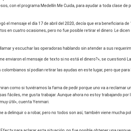
esos, con el programa Medellín Me Cuida, para ayudar a toda clase de p
gó el mensaje el día 17 de abril del 2020, decía que era beneficiaria de
ntos en cuatro ocasiones, pero no fue posible retirar el dinero. Le dicen
 llamar y escuchar las operadoras hablando sin atender a sus requerim
 me enviaron el mensaje de texto si no está el dinero?», se cuestionó 
s colombianos sí podían retirar las ayudas en este lugar, pero que para 
miran como si tuviéramos la fama de pedir porque uno va a reclamar u
as fáciles, me gusta trabajar. Aunque ahora no estoy trabajando por l
muy útil», cuenta Yenmari.
e a delinquir o a robar, pero no todos son así, también viene mucha po
 Efecty para aclarar esta situación, no fue posible obtener una respue