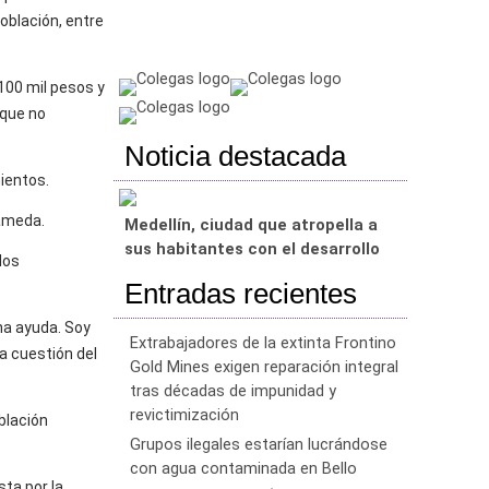
oblación, entre
 100 mil pesos y
 que no
Noticia destacada
ientos.
Lameda.
Medellín, ciudad que atropella a
sus habitantes con el desarrollo
los
Entradas recientes
na ayuda. Soy
Extrabajadores de la extinta Frontino
a cuestión del
Gold Mines exigen reparación integral
tras décadas de impunidad y
revictimización
blación
Grupos ilegales estarían lucrándose
con agua contaminada en Bello
sta por la