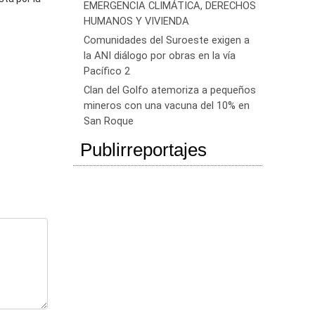
EMERGENCIA CLIMÁTICA, DERECHOS
HUMANOS Y VIVIENDA
Comunidades del Suroeste exigen a
la ANI diálogo por obras en la vía
Pacífico 2
Clan del Golfo atemoriza a pequeños
mineros con una vacuna del 10% en
San Roque
Publirreportajes
¿En la factura de servicios públicos me cobran el alumbrado navideño?
¿En la factura de servicios públicos me cobran el alumbrado navideño?
¿En la factura de servicios públicos me cobran el alumbrado navideño?