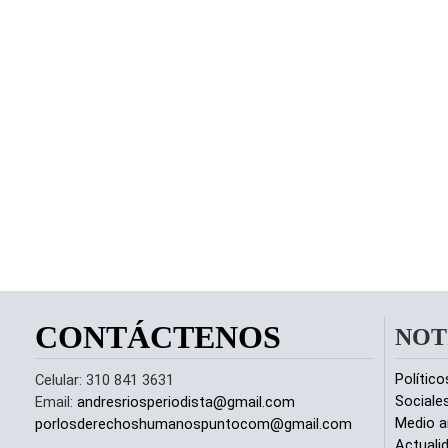
CONTÁCTENOS
NOT
Político
Celular: 310 841 3631
Sociale
Email:
andresriosperiodista@gmail.com
Medio a
porlosderechoshumanospuntocom@gmail.com
Actuali