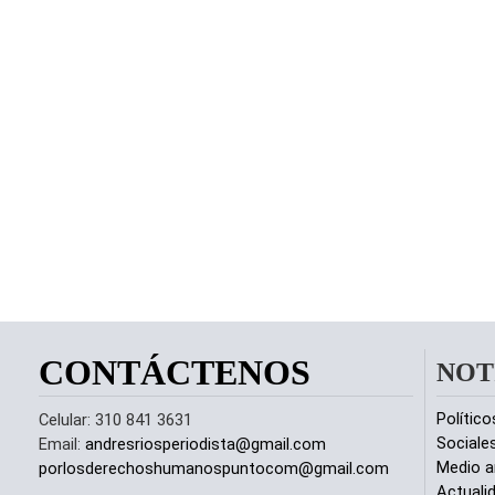
CONTÁCTENOS
NOT
Político
Celular: 310 841 3631
Sociale
Email:
andresriosperiodista@gmail.com
Medio a
porlosderechoshumanospuntocom@gmail.com
Actuali